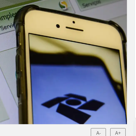
A-
A+