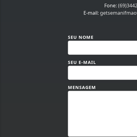
Nosso c
Fone:
(69)344
E-mail:
getsemanifmao
SEU NOME
SEU E-MAIL
MENSAGEM