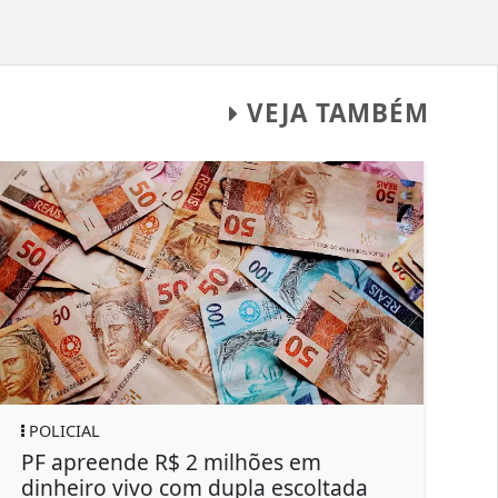
VEJA TAMBÉM
POLICIAL
SAÚ
PF apreende R$ 2 milhões em
Por
dinheiro vivo com dupla escoltada
Itál