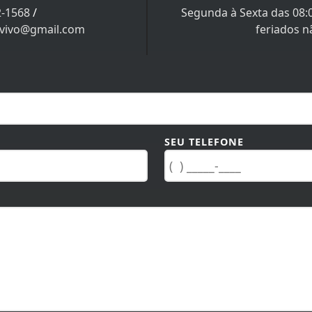
ontato
Horário 
2-1568
/
Segunda à Sexta das 08:
vivo@gmail.com
feriados 
SEU TELEFONE