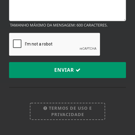
TAMANHO MÁXIMO DA MENSAGEM: 600 CARACTERES.
ENVIAR
Termos de Uso e Privacidade
TERMOS DE USO E
Esse site utiliza cookies para melhorar sua
PRIVACIDADE
experiência de navegação. Ao continuar o acesso,
entendemos que você concorda com nossos Termos
de Uso e Privacidade.
PARA MAIS INFORMAÇÕES,
ACESSE NOSSOS TERMOS
CLICANDO AQUI
V23.0-M.